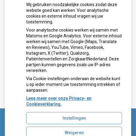
Wij gebruiken noodzakelijke cookies zodat deze
website goed kan werken. Voor analytische
Lees meer...
cookies en externe inhoud vragen wij uw
toestemming.
Voor analytische cookies werken wij samen met
Matomo en Google Analytics. Voor externe inhoud
Aangesloten bij:
werken wij samen met Google (Maps, Translate
en Reviews), YouTube, Vimeo, Facebook,
Instagram, X (Twitter), Qualizorg,
Patiëntenvertellen en ZorgkaartNederland. Deze
partijen kunnen gegevens zoals uw IP-adres
verwerken.
Via Cookie-instellingen onderaan de website kunt
u op ieder moment uw toestemming intrekken of
aanpassen.
Lees meer over onze Privacy- en
Cookieverklaring.
Instellingen
Uw Zorg Online
|
Beheer
Weigeren